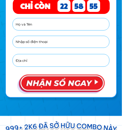
22
58
54
CHỈ CÒN