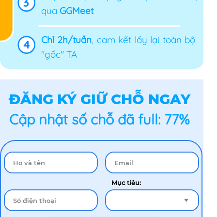
qua
GGMeet
Chỉ 2h/tuần
, cam kết lấy lại toàn bộ
"gốc" TA
ĐĂNG KÝ GIỮ CHỖ NGAY
Cập nhật số chỗ đã full: 77%
Mục tiêu: