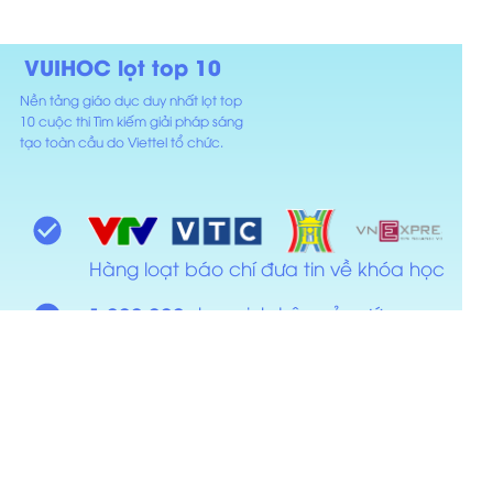
VUIHOC lọt top 10
Nền tảng giáo dục duy nhất lọt top
10 cuộc thi Tìm kiếm giải pháp sáng
tạo toàn cầu do Viettel tổ chức.
Hàng loạt báo chí đưa tin về khóa học
học sinh trên cả nước
1.000.000+
học sinh đạt trên 27+
83%
Công ty Cổ phần giáo dục và công nghệ Hùng Vương
https://www.facebook.com/vuihocvietnam
https://vuihoc.vn
Số 69 Vũ Trọng Phụng, Phường Thanh Xuân Trung.