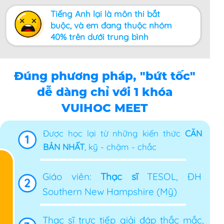
Tiếng Anh lại là môn thi bắt
buộc, và em đang thuộc nhóm
40% trên dưới trung bình
Đúng phương pháp, "bứt tốc"
dễ dàng chỉ với 1 khóa
VUIHOC MEET
Được học lại từ những kiến thức
CĂN
BẢN NHẤT
, kỹ - chậm - chắc
Giáo viên:
Thạc sĩ
TESOL, ĐH
Southern New Hampshire (Mỹ)
Thạc sĩ trực tiếp giải đáp thắc mắc,