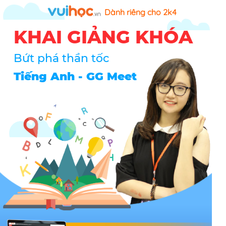
Dành riêng cho 2k4
KHAI GIẢNG KHÓA
Bứt phá thần tốc
Tiếng Anh - GG Meet